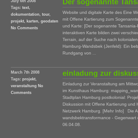
Der sogenannte Tans
July 6th 2008
Tags:
text
,
Website und digitale Karte des Eine W
dokumentation
,
tour
,
mit Offene Kartierung zum Sogenannt
projekt
,
karten
,
geodaten
und Karte: [Der sogenannte Tansania-P
No Comments
interaktiven Karte bilden zwei versc
Terrain, auf der Suche nach kolonialen
Hamburg-Wandsbek (Jenfeld): Ein bebi
Rundgang von ...
einladung zur diskus
March 7th 2008
Tags:
projekt
,
Einladung zur Veranstaltung am Mittw
veranstaltung
No
im Kunsthaus Hamburg: mapping_wand
Comments
Stadtplan Hamburg postkolonial: Proje
Diskussion mit Offene Kartierung und 
Netzwerk Hamburg. [Mehr Info] Die A
wandsbektransformance - Gegenwart de
06.04.08.