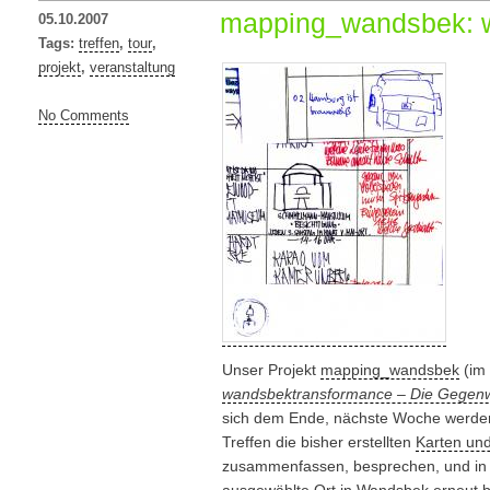
mapping_wandsbek: w
05.10.2007
Tags:
treffen
,
tour
,
projekt
,
veranstaltung
No Comments
Unser Projekt
mapping_wandsbek
(im
wandsbektransformance – Die Gegenwa
sich dem Ende, nächste Woche werden
Treffen die bisher erstellten
Karten und
zusammenfassen, besprechen, und i
ausgewählte Ort in Wandsbek erneut 