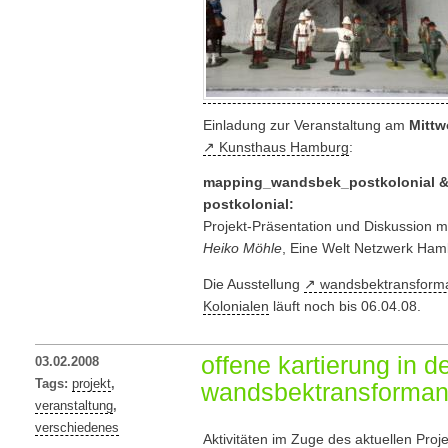
Einladung zur Veranstaltung am
Mittw
Kunsthaus Hamburg
:
mapping_wandsbek_postkolonial &
postkolonial:
Projekt-Präsentation und Diskussion m
Heiko Möhle
, Eine Welt Netzwerk Ham
Die Ausstellung
wandsbektransform
Kolonialen
läuft noch bis 06.04.08.
offene kartierung in d
03.02.2008
Tags:
projekt
,
wandsbektransforma
veranstaltung
,
verschiedenes
Aktivitäten im Zuge des aktuellen Proj