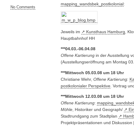
mapping_wandsbek_postkolonial
:
No Comments
Jeweils im
Kunsthaus Hamburg
, Kl
Hauptbahnhof HH
***04.03.-06.04.08
Offene Kartierung
in der Ausstellung 
(Ausstellungseröffnung am Montag 03
***Mittwoch 05.03.08 um 18 Uhr
Christiane Wehr,
Offene Kartierung:
Ka
postkolonialer Perspektive
. Vortrag un
***Mittwoch 12.03.08 um 18 Uhr
Offene Kartierung
:
mapping_wandsbek_
Möhle
, Historiker und Geograph/
Ei
Stadtrundgang zum Stadtplan
Hambu
Projektpräsentationen und Diskussion 