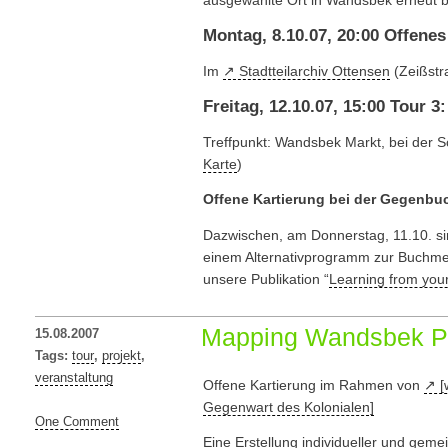
Montag, 8.10.07, 20:00 Offenes
Im
Stadtteilarchiv Ottensen
(Zeißstr
Freitag, 12.10.07, 15:00 Tour 
Treffpunkt: Wandsbek Markt, bei der
Karte
)
Offene Kartierung bei der Gegenb
Dazwischen, am Donnerstag, 11.10. s
einem Alternativprogramm zur Buchmes
unsere Publikation “
Learning from you
Mapping Wandsbek Po
15.08.2007
Tags:
tour
,
projekt
,
veranstaltung
Offene Kartierung im Rahmen von
[
Gegenwart des Kolonialen]
One Comment
Eine Erstellung individueller und gem