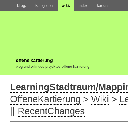
blog:
kategorien
wiki:
index
karten
offene kartierung
blog und wiki des projektes offene kartierung
LearningStadtraum/Mappi
OffeneKartierung
>
Wiki
>
L
||
RecentChanges