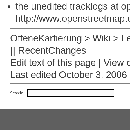
the unedited tracklogs at 
http://www.openstreetmap.o
OffeneKartierung
>
Wiki
>
L
||
RecentChanges
Edit text of this page
|
View o
Last edited October 3, 200
Search: