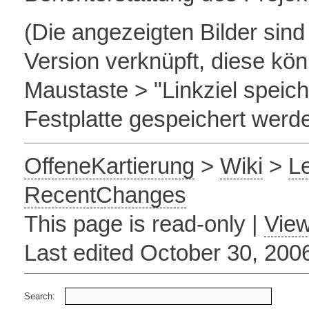
(Die angezeigten Bilder sind
Version verknüpft, diese kön
Maustaste > "Linkziel speich
Festplatte gespeichert werd
OffeneKartierung
>
Wiki
>
L
RecentChanges
This page is read-only |
View
Last edited October 30, 20
Search: