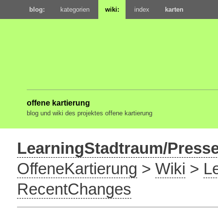
blog:
kategorien
wiki:
index
karten
offene kartierung
blog und wiki des projektes offene kartierung
LearningStadtraum/Presse
OffeneKartierung
>
Wiki
>
L
RecentChanges