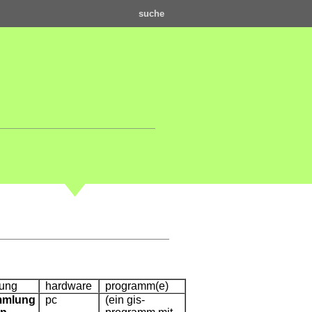
suche
bung
hardware
programm(e)
mmlung
pc
(ein gis-