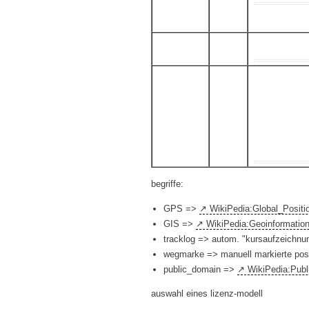
begriffe:
GPS =>
WikiPedia:Global_Posit
GIS =>
WikiPedia:Geoinformatio
tracklog => autom. "kursaufzeichn
wegmarke => manuell markierte positi
public_domain =>
WikiPedia:Pub
auswahl eines lizenz-modell