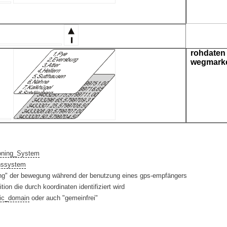
rohdaten
wegmark
ioning_System
nssystem
ung" der bewegung während der benutzung eines gps-empfängers
on die durch koordinaten identifiziert wird
lic_domain
oder auch "gemeinfrei"