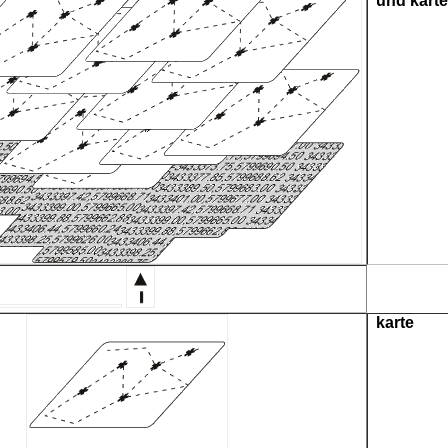
und kart
karte