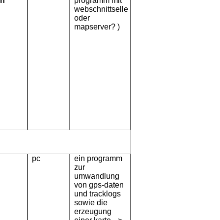
en
programm mit
webschnittselle
oder
mapserver? )
pc
ein programm
zur
umwandlung
von gps-daten
und tracklogs
sowie die
erzeugung