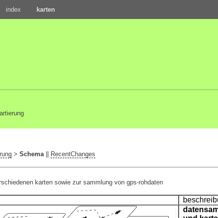
index
karten
artierung
rung
>
Schema
||
RecentChanges
verschiedenen karten sowie zur sammlung von gps-rohdaten
beschrei
datensa