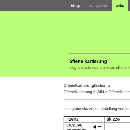
blog:
kategorien
wiki:
offene kartierung
blog und wiki des projektes offene k
OffeneKartierung/Schema
OffeneKartierung
>
Wiki
>
OffeneKartie
eine grobe skizze zur erstellung von 
lizenz
skizze
creative