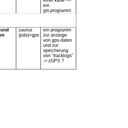
einer karte -->
ein
gis.programm
 und
zaurus
ein programm
en
(pda)+gps
zur anzeige
von gps-daten
und zur
speicherung
von "tracklogs"
-> zGPS ?