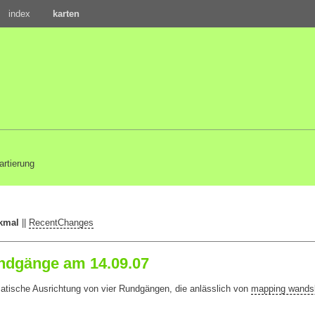
index
karten
artierung
kmal
||
RecentChanges
ndgänge am 14.09.07
atische Ausrichtung von vier Rundgängen, die anlässlich von
mapping wandsb