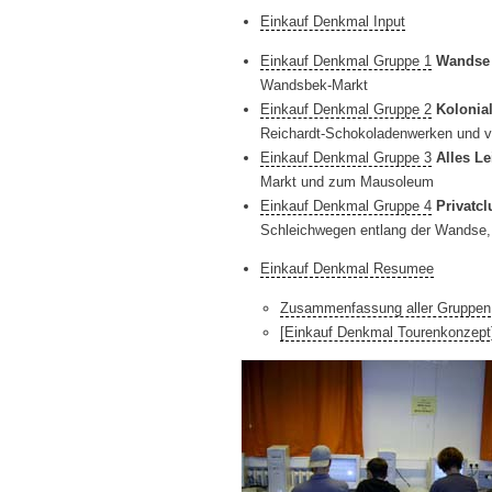
Einkauf Denkmal Input
Einkauf Denkmal Gruppe 1
Wandse
Wandsbek-Markt
Einkauf Denkmal Gruppe 2
Kolonia
Reichardt-Schokoladenwerken und 
Einkauf Denkmal Gruppe 3
Alles L
Markt und zum Mausoleum
Einkauf Denkmal Gruppe 4
Privatc
Schleichwegen entlang der Wandse,
Einkauf Denkmal Resumee
Zusammenfassung aller Gruppen
[Einkauf Denkmal Tourenkonzept