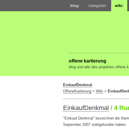
blog:
kategorien
wiki:
offene kartierung
blog und wiki des projektes offene k
EinkaufDenkmal
OffeneKartierung
>
Wiki
>
EinkaufDen
EinkaufDenkmal
/ 4 Ru
"Einkauf Denkmal" bezeichnet die them
September 2007 stattgefunden haben.