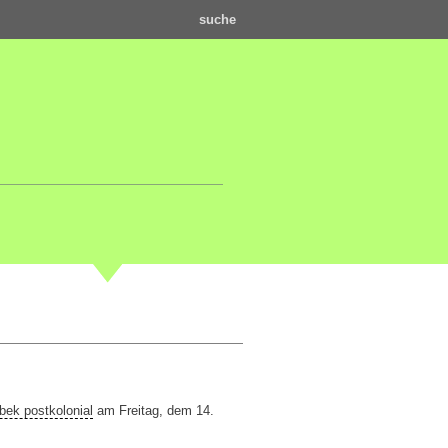
suche
ek postkolonial
am Freitag, dem 14.