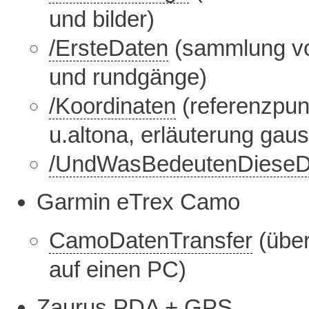
und bilder)
/ErsteDaten
(sammlung vo
und rundgänge)
/Koordinaten
(referenzpun
u.altona, erläuterung gau
/UndWasBedeutenDieseD
Garmin eTrex Camo
CamoDatenTransfer
(über
auf einen PC)
Zaurus PDA + GPS