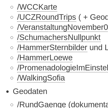
/WCCKarte
/UCZRoundTrips
( + Geod
/VeranstaltungNovember
/SchumachersNullpunkt
/HammerSternbilder
und L
/HammerLoewe
/PromenadologieImEinste
/WalkingSofia
Geodaten
/RundGaenge
(dokumentat