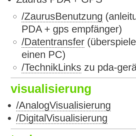
/ZaurusBenutzung
(anleit
PDA + gps empfänger)
/Datentransfer
(überspiel
einen PC)
/TechnikLinks
zu pda-gerä
visualisierung
/AnalogVisualisierung
/DigitalVisualisierung