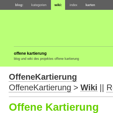
blog:
kategorien
wiki:
index
karten
offene kartierung
blog und wiki des projektes offene kartierung
OffeneKartierung
OffeneKartierung
>
Wiki
||
R
Offene Kartierung