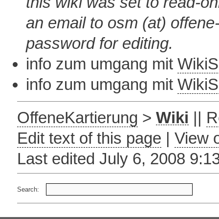
this wiki was set to read-o
an email to osm (at) offene-
password for editing.
info zum umgang mit
Wiki
info zum umgang mit
Wiki
OffeneKartierung
>
Wiki
||
R
Edit text of this page
|
View o
Last edited July 6, 2008 9:
Search: