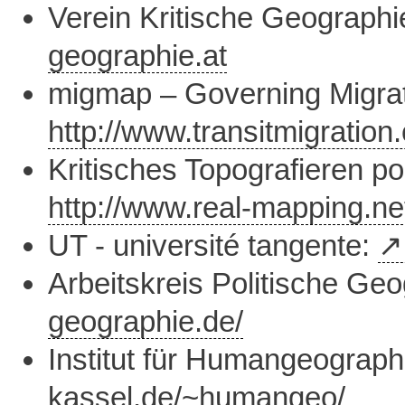
Verein Kritische Geograph
geographie.at
migmap – Governing Migra
http://www.transitmigratio
Kritisches Topografieren p
http://www.real-mapping.ne
UT - université tangente:
Arbeitskreis Politische Ge
geographie.de/
Institut für Humangeograph
kassel.de/~humangeo/