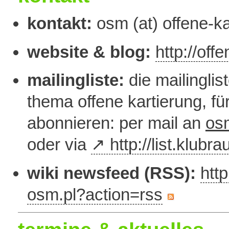
kontakt:
osm (at) offene-ka
website & blog:
http://off
mailingliste:
die mailinglis
thema offene kartierung, f
abonnieren: per mail an
osm
oder via
http://list.klubra
wiki newsfeed (RSS):
http
osm.pl?action=rss