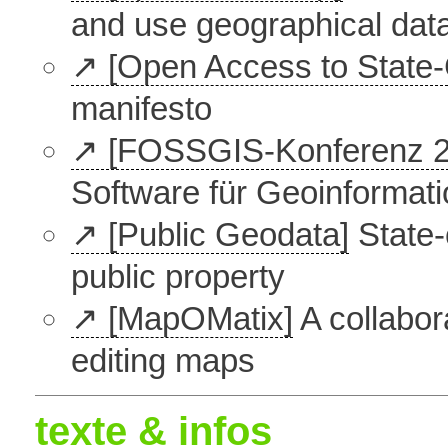
and use geographical data
[Open Access to State-
manifesto
[FOSSGIS-Konferenz 2
Software für Geoinformat
[Public Geodata]
State-
public property
[MapOMatix]
A collabor
editing maps
texte & infos