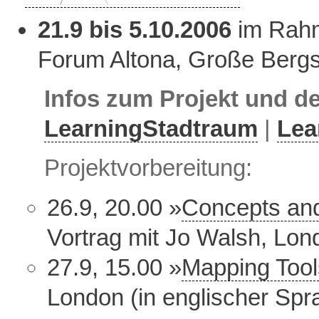
21.9 bis 5.10.2006
im Rah
Forum Altona, Große Bergs
Infos zum Projekt und d
LearningStadtraum
|
Lea
Projektvorbereitung:
26.9, 20.00 »
Concepts and
Vortrag mit Jo Walsh, Lon
27.9, 15.00 »
Mapping Tool
London (in englischer Spr