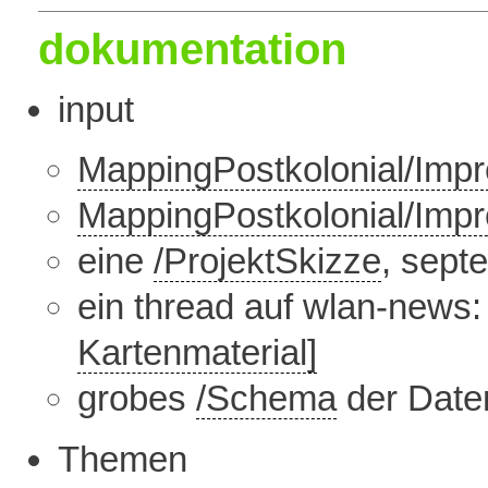
dokumentation
input
MappingPostkolonial/Imp
MappingPostkolonial/Imp
eine
/ProjektSkizze
, sept
ein thread auf wlan-news
Kartenmaterial]
grobes
/Schema
der Date
Themen