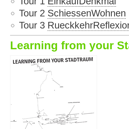
Tour 1
EinkaufDenkmal
Tour 2
SchiessenWohnen
Tour 3
RueckkehrReflexio
Learning from your S